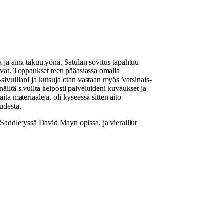
 ja aina takuutyönä. Satulan sovitus tapahtuu
kuvat. Toppaukset teen pääasiassa omalla
-sivuillani ja kutsuja otan vastaan myös Varsinais-
iltä sivuilta helposti palveluideni kuvaukset ja
ta materiaaleja, oli kyseessä sitten aito
uudesta.
Saddleryssä David Mayn opissa, ja vieraillut