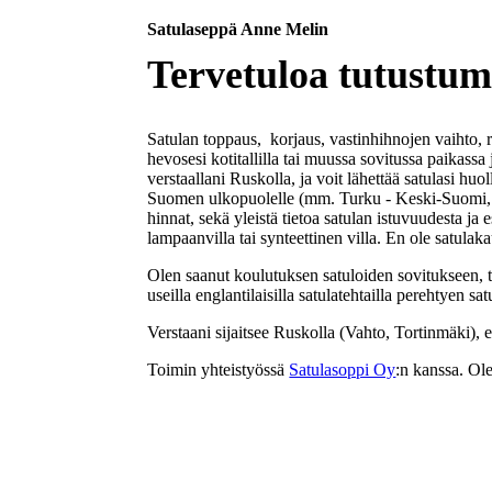
Satulaseppä Anne Melin
Tervetuloa tutustum
Satulan toppaus, korjaus, vastinhihnojen vaihto, 
hevosesi kotitallilla tai muussa sovitussa paikass
verstaallani Ruskolla, ja voit lähettää satulasi h
Suomen ulkopuolelle (mm. Turku - Keski-Suomi, Tur
hinnat, sekä yleistä tietoa satulan istuvuudesta ja
lampaanvilla tai synteettinen villa. En ole satulak
Olen saanut koulutuksen satuloiden sovitukseen, t
useilla englantilaisilla satulatehtailla perehtyen
Verstaani sijaitsee Ruskolla (Vahto, Tortinmäki), 
Toimin yhteistyössä
Satulasoppi Oy
:n kanssa. Ol