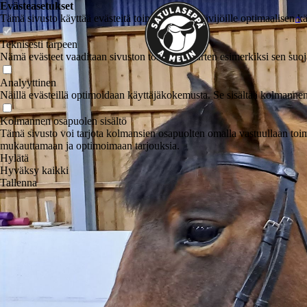
Evästeasetukset
Tämä sivusto käyttää evästeitä toimittaakseen kävijöille optimaalisen 
⌂
Teknisesti tarpeen
Nämä evästeet vaaditaan sivuston toimintaa varten esimerkiksi sen suoj
Analyyttinen
Näillä evästeillä optimoidaan käyttäjäkokemusta. Se sisältää kolmannen o
Kolmannen osapuolen sisältö
Tämä sivusto voi tarjota kolmansien osapuolten omalla vastuullaan toim
mukauttamaan ja optimoimaan tarjouksia.
Hylätä
Hyväksy kaikki
Tallenna