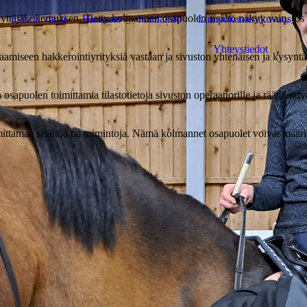
käyttäjäkokemuksen. Tietty kolmannen osapuolen sisältö näkyy vain, jos
Lähetä viesti
Hinnasto
Satulainfo
Lämpökamerakuvaus
Yhteystiedot
aamiseen hakkerointiyrityksiä vastaan ja sivuston yhtenäisen ja kysynt
sapuolen toimittamia tilastotietoja sivuston operaattorille ja räätälöid
ittamaa sisältöä tai toimintoja. Nämä kolmannet osapuolet voivat määrit