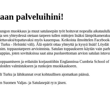
aan palveluihini!
rungon muokkaus ja muut satulasepän työt hoituvat nopealla aikataululla
a ja sen yhteydessä otetaan tarpeen tullen mittojen lisäksi lämpökamera
uollettavaksi/topattavaksi myös kauempaa. Keikoista ilmoittelen Facebook
ku - Helsinki väli). Älä epäröi ottaa yhteyttä ja kysyä lisää! Löydät nä
 esim. toppaustarpeen arvioinnista. Satulan toppaukseen käytän vain parhai
auppias, joten sovituksissa saat aina puolueettoman arvion satulan istuv
oppaamiseen ja erilaisiin korjaustöihin Englannissa Cumbria School of 
 satuloiden valmistukseen ja runkojen muokkaukseen.
eli Turku ja lähikunnat ovat kohtuullisen ajomatkan päässä.
en Suomen Valjas- ja Satulasepät ry:n jäsen.