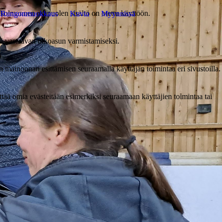
 kolmannen osapuolen sisältö on otettu käyttöön.
Rungonmuokkaus
Kuvia
Myynnissä
ää vastaavan ulkoasun varmistamiseksi.
yn mainonnan esittämisen seuraamalla käyttäjän toimintaa eri sivustoilla.
tää omia evästeitään esimerkiksi seuraamaan käyttäjien toimintaa tai